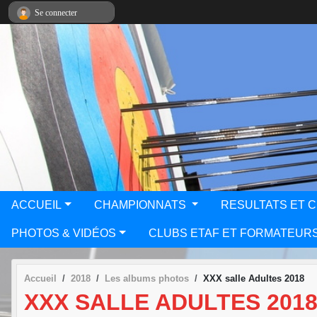
Panneau de gestion des cookies
Se connecter
ACCUEIL
CHAMPIONNATS
RESULTATS ET 
PHOTOS & VIDÉOS
CLUBS ETAF ET FORMATEUR
Accueil
2018
Les albums photos
XXX salle Adultes 2018
XXX SALLE ADULTES 201