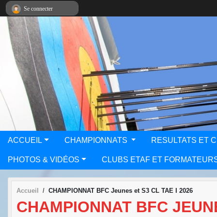
Panneau de gestion des cookies
Se connecter
ACCUEIL
CHAMPIONNATS
RESULTATS ET 
PHOTOS & VIDÉOS
CLUBS ETAF ET FORMATEUR
Accueil
CHAMPIONNAT BFC Jeunes et S3 CL TAE I 2026
CHAMPIONNAT BFC JEUNES