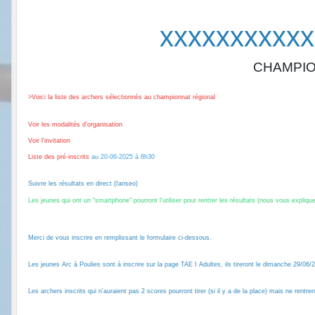
xxxxxxxxxxxxxxxx
CHAMPIONNAT BFC Jeu
>Voici la liste des archers sélectionnés au championnat régional
Voir les modalités d'organisation
Voir l'invitation
Liste des pré-inscrits
au 20-06-2025 à 8h30
Suivre les résultats en direct (Ianseo)
Les jeunes qui ont un "smartphone" pourront l'utiliser pour rentrer les résultats (nous vous expliqu
Merci de vous inscrire en remplissant le formulaire ci-dessous.
Les jeunes Arc à Poulies sont à inscrire sur la page TAE I Adultes, ils tireront le dimanche 29/06/
Les archers inscrits qui n'auraient pas 2 scores pourront tirer (si il y a de la place) mais ne rentr