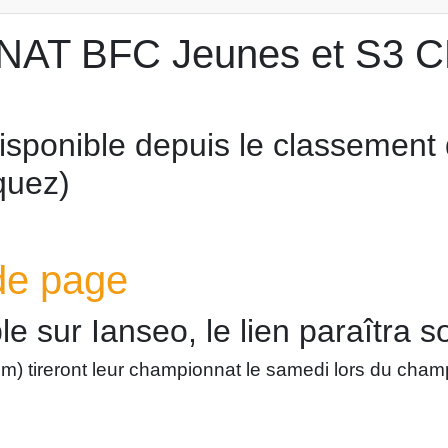
T BFC Jeunes et S3 CL
 disponible depuis le classement
iquez)
 de page
le sur Ianseo, le lien paraîtra 
0m) tireront leur championnat le samedi lors du cham