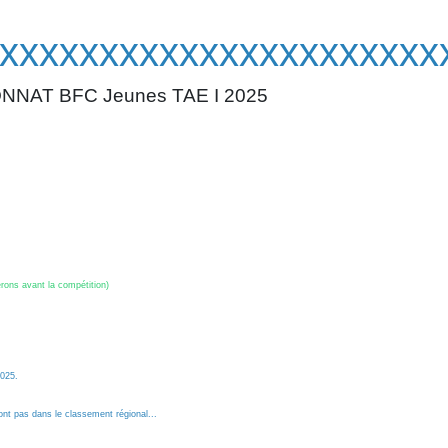
xxxxxxxxxxxxxxxxxxx
nes TAE I 2025
erons avant la compétition)
2025.
eront pas dans le classement régional...