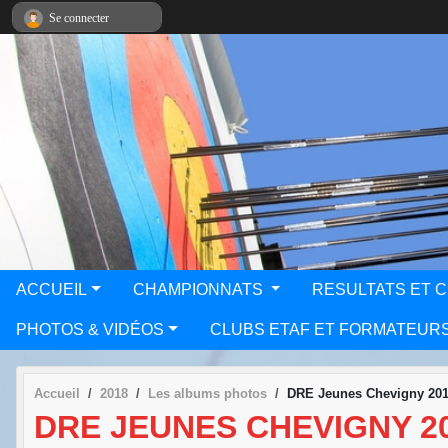
Panneau de gestion des cookies
Se connecter
ACCUEIL
CHAMPIONNATS
RESULTATS ET 
PHOTOS & VIDÉOS
CLUBS ETAF ET FORMATEUR
Accueil
2018
Les albums photos
DRE Jeunes Chevigny 20
DRE JEUNES CHEVIGNY 2