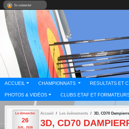
Panneau de gestion des cookies
Se connecter
ACCUEIL
CHAMPIONNATS
RESULTATS ET 
PHOTOS & VIDÉOS
CLUBS ETAF ET FORMATEUR
Accueil
Les évènements
3D, CD70 Dampierr
Le
dimanche
26
3D, CD70 DAMPIER
JUIL.
2026