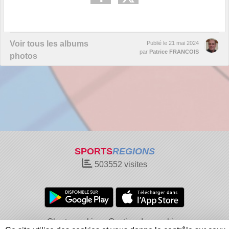
Voir tous les albums
Publié le
21 mai 2024
par
Patrice FRANCOIS
photos
SPORTS
REGIONS
503552
visites
Charte cookies
Gestion des cookies