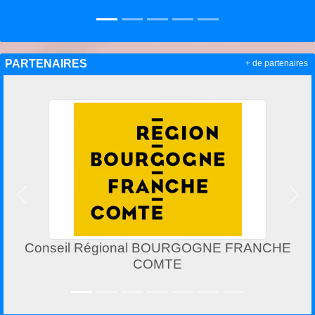
PARTENAIRES
+ de partenaires
Précedent
Suiv
Conseil Régional BOURGOGNE FRANCHE
COMTE