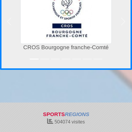
Précedent
Suiv
franche-Comté
Conseil Régional BO
COMT
SPORTS
REGIONS
504074
visites