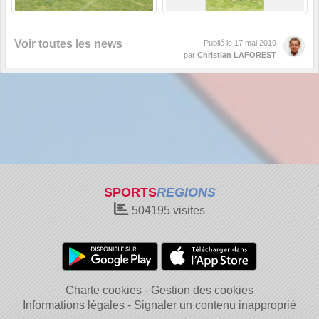
Voir toutes les news
Publié le
17 mai 2019
par
Christian LAFOREST
SPORTS
REGIONS
504195
visites
Charte cookies
Gestion des cookies
Informations légales
Signaler un contenu inapproprié