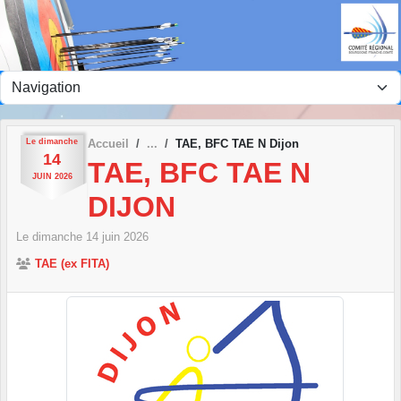
Panneau de gestion des cookies
Le
dimanche
Accueil
TAE, BFC TAE N Dijon
14
TAE, BFC TAE N
JUIN
2026
DIJON
Le
dimanche
14
juin
2026
TAE (ex FITA)