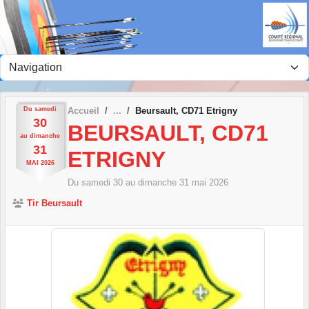
Panneau de gestion des cookies
Du
samedi
Accueil
Beursault, CD71 Etrigny
30
BEURSAULT, CD71
au
dimanche
31
ETRIGNY
MAI
2026
Du
samedi
30
au
dimanche
31
mai
2026
Tir Beursault