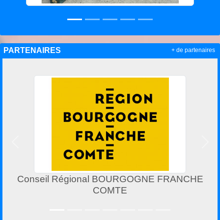
PARTENAIRES
+ de partenaires
Précedent
Suiv
eil Régional BOURGOGNE FRANCHE
COMTE