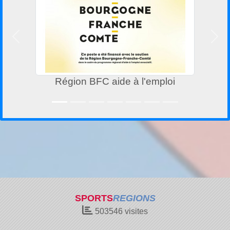
Précedent
Suiv
Région BFC aide à l'emploi
AG
SPORTS
REGIONS
503546
visites