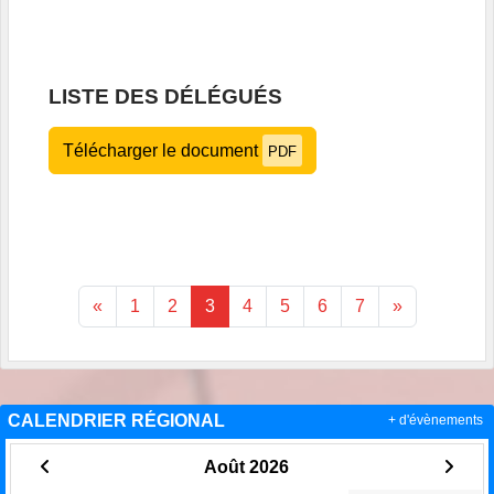
LISTE DES DÉLÉGUÉS
Télécharger le document
PDF
«
1
2
3
4
5
6
7
»
CALENDRIER RÉGIONAL
+ d'évènements
Août 2026