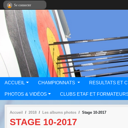
Panneau de gestion des cookies
Se connecter
ACCUEIL
CHAMPIONNATS
RESULTATS ET 
PHOTOS & VIDÉOS
CLUBS ETAF ET FORMATEUR
Accueil
2018
Les albums photos
Stage 10-2017
STAGE 10-2017