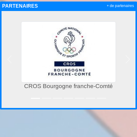
PARTENAIRES
+ de partenaires
Précedent
Suiv
CROS Bourgogne franche-Comté