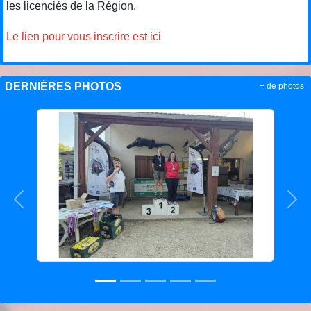
les licenciés de la Région.
Le lien pour vous inscrire est ici
DERNIÈRES PHOTOS
+ de photos
Précedent
Sui