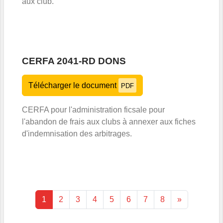
aux club.
CERFA 2041-RD DONS
Télécharger le document
PDF
CERFA pour l'administration ficsale pour
l'abandon de frais aux clubs à annexer aux fiches
d'indemnisation des arbitrages.
1
2
3
4
5
6
7
8
»