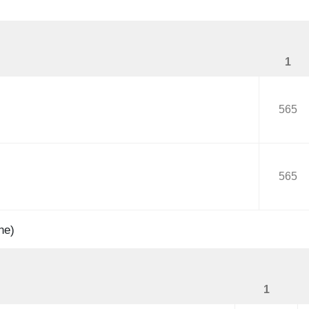
1
565
565
ne)
1