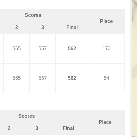
Scores
Place
2
3
Final
565
557
562
173
565
557
562
84
Scores
Place
2
3
Final