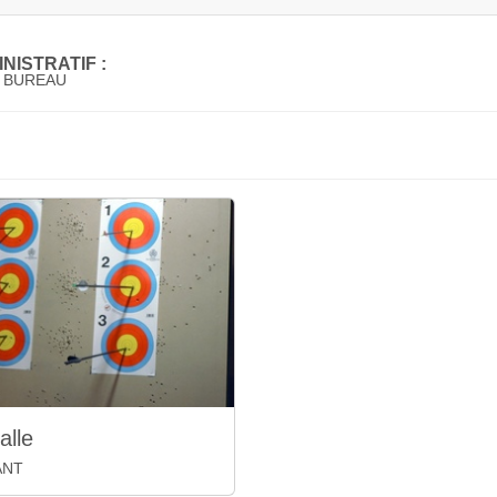
NISTRATIF :
 BUREAU
alle
ANT