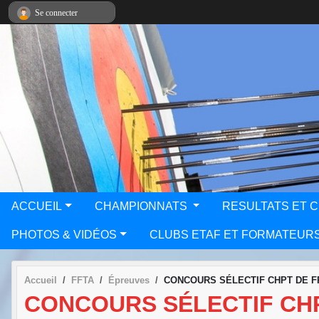
Panneau de gestion des cookies
Se connecter
ACCUEIL
CHAMPIONNATS
RESULTATS ET 
PHOTOS & VIDÉOS
CLUBS ETAF ET FORMATEUR
Accueil
FFTA
Épreuves
CONCOURS SÉLECTIF CHPT DE 
CONCOURS SÉLECTIF CH