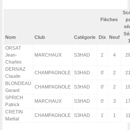
Sc
Flèches
p
sé
Sé
Nom
Club
Catégorie
Dix
Neuf
ORSAT
Jean-
MARCHAUX
S3HAD
1'
4
2
Charles
DERIVAZ
CHAMPAGNOLE
S3HAD
0'
2
2
Claude
BLONDEAU
CHAMPAGNOLE
S3HAD
0'
2
1
Gerard
SPRICH
MARCHAUX
S3HAD
0'
3
1
Patrick
CRETIN
CHAMPAGNOLE
S3HAD
1'
1
1
Martial