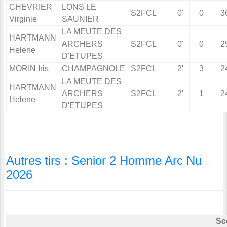
CHEVRIER
LONS LE
S2FCL
0'
0
3
Virginie
SAUNIER
LA MEUTE DES
HARTMANN
ARCHERS
S2FCL
0'
0
2
Helene
D'ETUPES
MORIN Iris
CHAMPAGNOLE
S2FCL
2'
3
2
LA MEUTE DES
HARTMANN
ARCHERS
S2FCL
2'
1
2
Helene
D'ETUPES
Autres tirs : Senior 2 Homme Arc Nu
2026
Sc