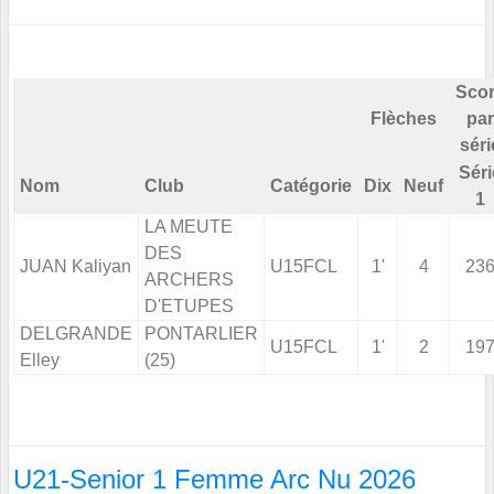
Sco
Flèches
par
séri
Séri
Nom
Club
Catégorie
Dix
Neuf
1
LA MEUTE
DES
JUAN Kaliyan
U15FCL
1'
4
23
ARCHERS
D'ETUPES
DELGRANDE
PONTARLIER
U15FCL
1'
2
19
Elley
(25)
U21-Senior 1 Femme Arc Nu 2026