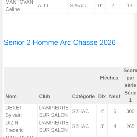
MANTOVANI
A.J.T.
S2FAC
0'
2
113
Celine
Senior 2 Homme Arc Chasse 2026
Scor
Flèches
par
série
Série
Nom
Club
Catégorie
Dix
Neuf
1
DEXET
DAMPIERRE
S2HAC
4'
6
300
Sylvain
SUR SALON
DIZIN
DAMPIERRE
S2HAC
3'
4
265
Frederic
SUR SALON