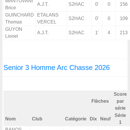
MANTOVANI
A.J.T.
S2HAC
0'
0
156
Brice
GUINCHARD
ETALANS
S2HAC
0'
0
109
Thomas
VERCEL
GUYON
A.J.T.
S2HAC
1'
4
213
Lionel
Senior 3 Homme Arc Chasse 2026
Score
Flèches
par
série
Série
Nom
Club
Catégorie
Dix
Neuf
1
BANOS