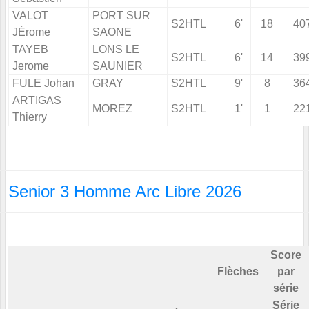
VALOT
PORT SUR
S2HTL
6'
18
40
JÉrome
SAONE
TAYEB
LONS LE
S2HTL
6'
14
39
Jerome
SAUNIER
FULE Johan
GRAY
S2HTL
9'
8
36
ARTIGAS
MOREZ
S2HTL
1'
1
22
Thierry
Senior 3 Homme Arc Libre 2026
Score
Flèches
par
série
Série