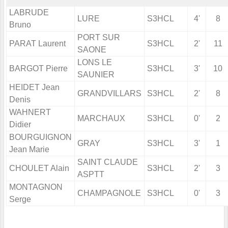
LABRUDE
LURE
S3HCL
4'
8
Bruno
PORT SUR
PARAT Laurent
S3HCL
2'
11
SAONE
LONS LE
BARGOT Pierre
S3HCL
3'
10
SAUNIER
HEIDET Jean
GRANDVILLARS
S3HCL
2'
8
Denis
WAHNERT
MARCHAUX
S3HCL
0'
2
Didier
BOURGUIGNON
GRAY
S3HCL
3'
1
Jean Marie
SAINT CLAUDE
CHOULET Alain
S3HCL
2'
3
ASPTT
MONTAGNON
CHAMPAGNOLE
S3HCL
0'
3
Serge