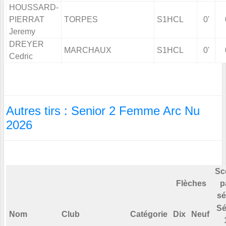
HOUSSARD-
PIERRAT
TORPES
S1HCL
0'
Jeremy
DREYER
MARCHAUX
S1HCL
0'
Cedric
Autres tirs : Senior 2 Femme Arc Nu
2026
Sc
Flèches
p
sé
Sé
Nom
Club
Catégorie
Dix
Neuf