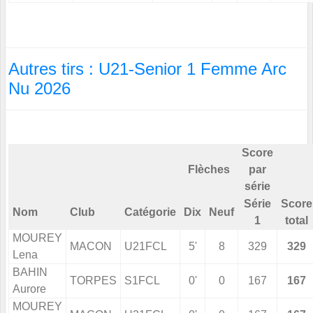
Autres tirs : U21-Senior 1 Femme Arc
Nu 2026
Score
Flèches
par
série
Série
Score
Nom
Club
Catégorie
Dix
Neuf
1
total
MOUREY
MACON
U21FCL
5'
8
329
329
Lena
BAHIN
TORPES
S1FCL
0'
0
167
167
Aurore
MOUREY