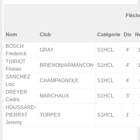
Flèch
Nom
Club
Catégorie
Dix
N
BOSCH
GRAY
S1HCL
4'
Frederick
THIRIOT
BRIENON/ARMANCON
S1HCL
4'
Florian
SANCHEZ
CHAMPAGNOLE
S1HCL
4'
Loic
DREYER
MARCHAUX
S1HCL
3'
Cedric
HOUSSARD-
PIERRAT
TORPES
S1HCL
1'
Jeremy