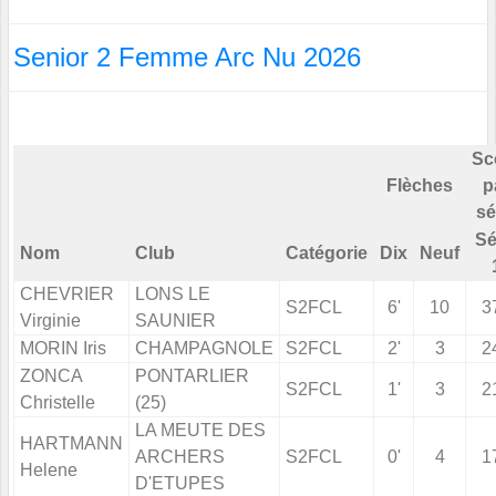
Senior 2 Femme Arc Nu 2026
Sc
Flèches
p
sé
Sé
Nom
Club
Catégorie
Dix
Neuf
CHEVRIER
LONS LE
S2FCL
6'
10
3
Virginie
SAUNIER
MORIN Iris
CHAMPAGNOLE
S2FCL
2'
3
2
ZONCA
PONTARLIER
S2FCL
1'
3
2
Christelle
(25)
LA MEUTE DES
HARTMANN
ARCHERS
S2FCL
0'
4
1
Helene
D'ETUPES