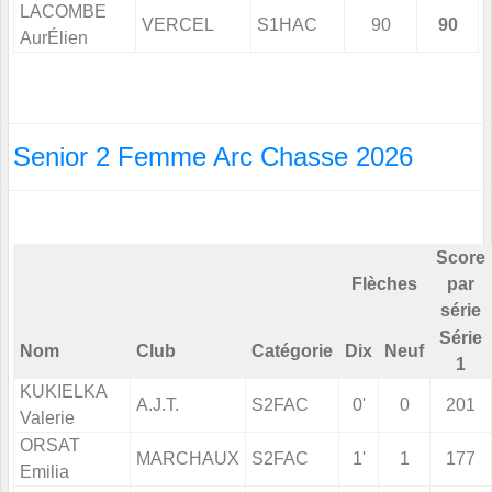
LACOMBE
VERCEL
S1HAC
90
90
AurÉlien
Senior 2 Femme Arc Chasse 2026
Score
Flèches
par
série
Série
Nom
Club
Catégorie
Dix
Neuf
1
KUKIELKA
A.J.T.
S2FAC
0'
0
201
Valerie
ORSAT
MARCHAUX
S2FAC
1'
1
177
Emilia