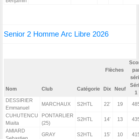
Benjamin
Senior 2 Homme Arc Libre 2026
Sco
Flèches
pa
sér
Sér
Nom
Club
Catégorie
Dix
Neuf
1
DESSIRIER
MARCHAUX
S2HTL
22'
19
48
Emmanuel
CUHUTENCU
PONTARLIER
S2HTL
14'
13
43
Miaita
(25)
AMIARD
GRAY
S2HTL
15'
10
41
Sebastien