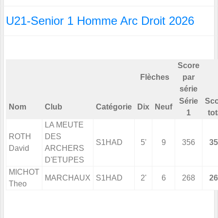
U21-Senior 1 Homme Arc Droit 2026
Score
Flèches
par
série
Série
Sco
Nom
Club
Catégorie
Dix
Neuf
1
tot
LA MEUTE
ROTH
DES
S1HAD
5'
9
356
35
David
ARCHERS
D'ETUPES
MICHOT
MARCHAUX
S1HAD
2'
6
268
26
Theo