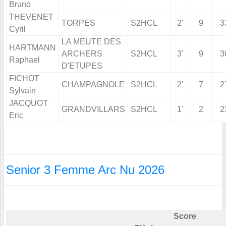
Bruno
THEVENET
TORPES
S2HCL
2'
9
3
Cyril
LA MEUTE DES
HARTMANN
ARCHERS
S2HCL
3'
9
3
Raphael
D'ETUPES
FICHOT
CHAMPAGNOLE
S2HCL
2'
7
2
Sylvain
JACQUOT
GRANDVILLARS
S2HCL
1'
2
2
Eric
Senior 3 Femme Arc Nu 2026
Score