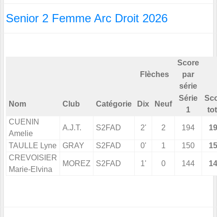
Senior 2 Femme Arc Droit 2026
Score
Flèches
par
série
Série
Sc
Nom
Club
Catégorie
Dix
Neuf
1
tot
CUENIN
A.J.T.
S2FAD
2'
2
194
1
Amelie
TAULLE Lyne
GRAY
S2FAD
0'
1
150
1
CREVOISIER
MOREZ
S2FAD
1'
0
144
1
Marie-Elvina