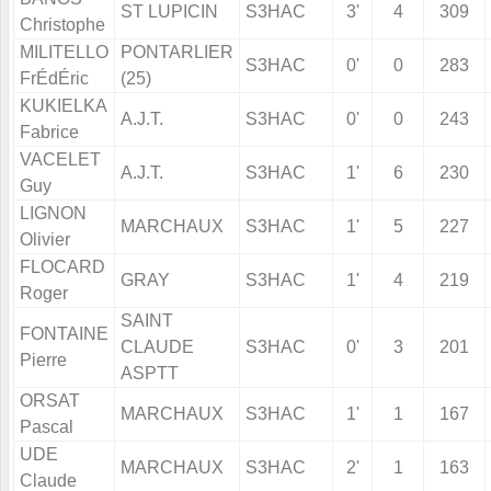
ST LUPICIN
S3HAC
3'
4
309
Christophe
MILITELLO
PONTARLIER
S3HAC
0'
0
283
FrÉdÉric
(25)
KUKIELKA
A.J.T.
S3HAC
0'
0
243
Fabrice
VACELET
A.J.T.
S3HAC
1'
6
230
Guy
LIGNON
MARCHAUX
S3HAC
1'
5
227
Olivier
FLOCARD
GRAY
S3HAC
1'
4
219
Roger
SAINT
FONTAINE
CLAUDE
S3HAC
0'
3
201
Pierre
ASPTT
ORSAT
MARCHAUX
S3HAC
1'
1
167
Pascal
UDE
MARCHAUX
S3HAC
2'
1
163
Claude