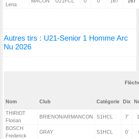
MACON
U21FCL
0'
0
167
167
Lena
Autres tirs : U21-Senior 1 Homme Arc
Nu 2026
Flèch
Nom
Club
Catégorie
Dix
N
THIRIOT
BRIENON/ARMANCON
S1HCL
7'
Florian
BOSCH
GRAY
S1HCL
0'
Frederick