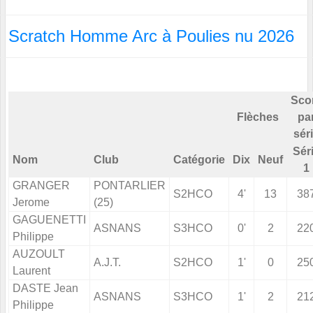
Scratch Homme Arc à Poulies nu 2026
Sco
Flèches
pa
sér
Sér
Nom
Club
Catégorie
Dix
Neuf
1
GRANGER
PONTARLIER
S2HCO
4'
13
38
Jerome
(25)
GAGUENETTI
ASNANS
S3HCO
0'
2
22
Philippe
AUZOULT
A.J.T.
S2HCO
1'
0
25
Laurent
DASTE Jean
ASNANS
S3HCO
1'
2
21
Philippe