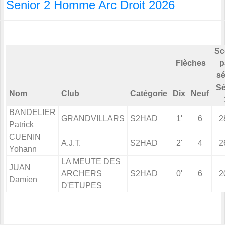
Senior 2 Homme Arc Droit 2026
Sc
Flèches
p
sé
Sé
Nom
Club
Catégorie
Dix
Neuf
BANDELIER
GRANDVILLARS
S2HAD
1'
6
2
Patrick
CUENIN
A.J.T.
S2HAD
2'
4
2
Yohann
LA MEUTE DES
JUAN
ARCHERS
S2HAD
0'
6
2
Damien
D'ETUPES