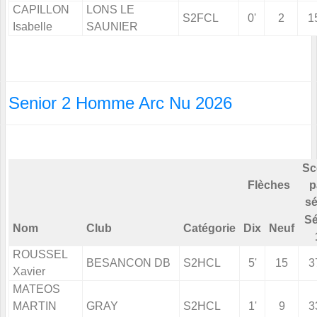
CAPILLON
LONS LE
S2FCL
0'
2
1
Isabelle
SAUNIER
Senior 2 Homme Arc Nu 2026
Sc
Flèches
p
sé
Sé
Nom
Club
Catégorie
Dix
Neuf
ROUSSEL
BESANCON DB
S2HCL
5'
15
3
Xavier
MATEOS
MARTIN
GRAY
S2HCL
1'
9
3