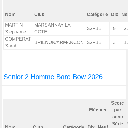
Nom
Club
Catégorie
Dix
Ne
MARTIN
MARSANNAY LA
S2FBB
9'
2
Stephanie
COTE
COMPERAT
BRIENON/ARMANCON
S2FBB
3'
1
Sarah
Senior 2 Homme Bare Bow 2026
Score
Flèches
par
série
Série
Nom
Club
Catégorie
Dix
Neuf