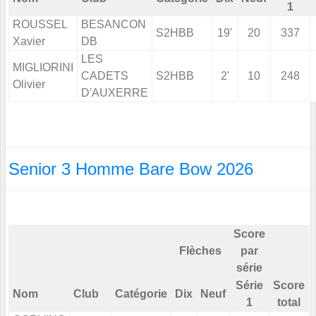
1
ROUSSEL
BESANCON
S2HBB
19'
20
337
Xavier
DB
LES
MIGLIORINI
CADETS
S2HBB
2'
10
248
Olivier
D'AUXERRE
Senior 3 Homme Bare Bow 2026
Score
Flèches
par
série
Série
Score
Nom
Club
Catégorie
Dix
Neuf
1
total