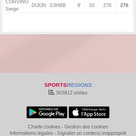
CORVINO
DIJON
S3HBB
8'
10
276
276
Serge
SPORTS
REGIONS
503812
visites
Charte cookies
Gestion des cookies
Informations légales
Signaler un contenu inapproprié