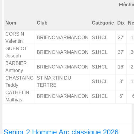
Flèch
Nom
Club
Catégorie
Dix
Ne
CORSIN
BRIENON/ARMANCON
S1HCL
27'
1
Valentin
GUENIOT
BRIENON/ARMANCON
S1HCL
37'
3
Joseph
BARBIER
BRIENON/ARMANCON
S1HCL
16'
2
Anthony
CHASTAING
ST MARTIN DU
S1HCL
8'
1
Teddy
TERTRE
CATHELIN
BRIENON/ARMANCON
S1HCL
6'
Mathias
Senior 2 Homme Arc classique 2026