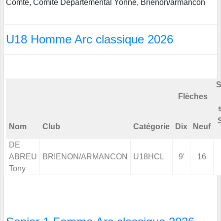
Comte, Comite Departemental Yonne, Brienon/armancon
U18 Homme Arc classique 2026
S
Flèches
Nom
Club
Catégorie
Dix
Neuf
DE
ABREU
BRIENON/ARMANCON
U18HCL
9'
16
Tony