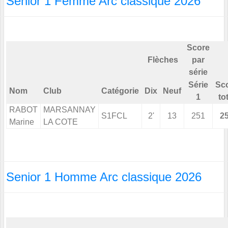
Senior 1 Femme Arc classique 2026
Score
Flèches
par
série
Série
Sc
Nom
Club
Catégorie
Dix
Neuf
1
to
RABOT
MARSANNAY
S1FCL
2'
13
251
2
Marine
LA COTE
Senior 1 Homme Arc classique 2026