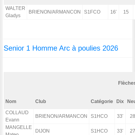
WALTER
BRIENON/ARMANCON
S1FCO
16'
15
Gladys
Senior 1 Homme Arc à poulies 2026
Flèche
Nom
Club
Catégorie
Dix
Ne
COLLAUD
BRIENON/ARMANCON
S1HCO
33'
2
Evann
MANGELLE
DIJON
S1HCO
33'
2
Mateo