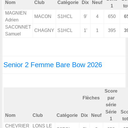
Nom
Club
Catégorie
Dix
Neuf
1
to
MAGNIEN
MACON
S1HCL
9'
4
650
6
Adrien
SACONNET
CHAGNY
S1HCL
1'
1
395
3
Samuel
Senior 2 Femme Bare Bow 2026
Score
Flèches
par
série
Série
Sc
Nom
Club
Catégorie
Dix
Neuf
1
tot
CHEVRIER
LONS LE