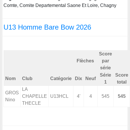
Comte, Comite Departemental Saone Et Loire, Chagny
U13 Homme Bare Bow 2026
Score
Flèches
par
série
Série
Score
Nom
Club
Catégorie
Dix
Neuf
1
total
LA
GROS
CHAPELLE
U13HCL
4'
4
545
545
Nino
THECLE