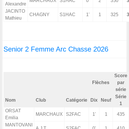
MARCHAUX
S1HAC
0'
2
350
Alexandre
JACINTO
CHAGNY
S1HAC
1'
1
325
Mathieu
Senior 2 Femme Arc Chasse 2026
Score
Flèches
par
série
Série
Nom
Club
Catégorie
Dix
Neuf
1
ORSAT
MARCHAUX
S2FAC
1'
1
435
Emilia
MANTOVANI
A.J.T.
S2FAC
0'
1
410