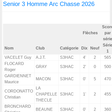
Senior 3 Homme Arc Chasse 2026
Scor
Flèches
par
séri
Séri
Nom
Club
Catégorie
Dix
Neuf
1
VACELET Guy
A.J.T.
S3HAC
4'
2
565
FLOCARD
GRAY
S3HAC
2'
0
500
Roger
GARDIENNET
MACON
S3HAC
0'
5
470
Maurice
LA
CORDONATTO
CHAPELLE
S3HAC
1'
2
455
Christian
THECLE
BRONCHARD
BEAUNE
S3HAC
0'
2
360