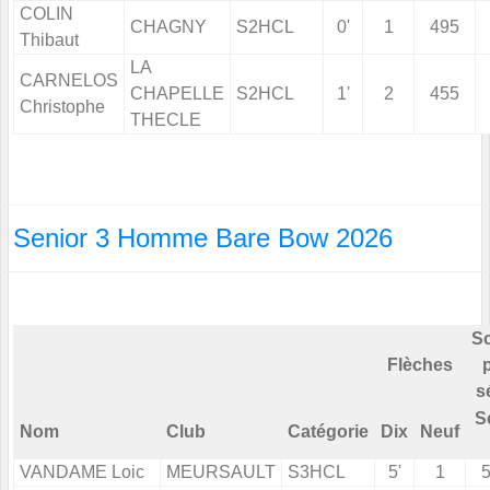
COLIN
CHAGNY
S2HCL
0'
1
495
Thibaut
LA
CARNELOS
CHAPELLE
S2HCL
1'
2
455
Christophe
THECLE
Senior 3 Homme Bare Bow 2026
S
Flèches
s
S
Nom
Club
Catégorie
Dix
Neuf
VANDAME Loic
MEURSAULT
S3HCL
5'
1