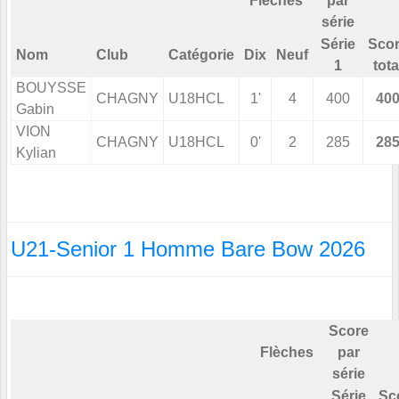
Flèches
par
série
Série
Sco
Nom
Club
Catégorie
Dix
Neuf
1
tota
BOUYSSE
CHAGNY
U18HCL
1'
4
400
40
Gabin
VION
CHAGNY
U18HCL
0'
2
285
28
Kylian
U21-Senior 1 Homme Bare Bow 2026
Score
Flèches
par
série
Série
Sc