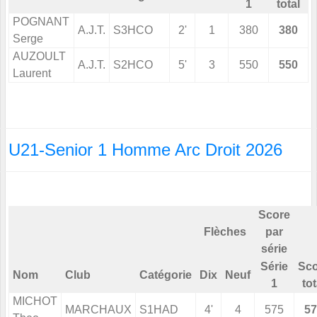
1
total
POGNANT
A.J.T.
S3HCO
2'
1
380
380
Serge
AUZOULT
A.J.T.
S2HCO
5'
3
550
550
Laurent
U21-Senior 1 Homme Arc Droit 2026
Score
Flèches
par
série
Série
Sco
Nom
Club
Catégorie
Dix
Neuf
1
tot
MICHOT
MARCHAUX
S1HAD
4'
4
575
57