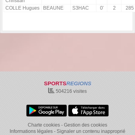
Christian
COLLE Hugues
BEAUNE
S3HAC
0'
2
285
SPORTS
REGIONS
504216
visites
Charte cookies
Gestion des cookies
Informations légales
Signaler un contenu inapproprié