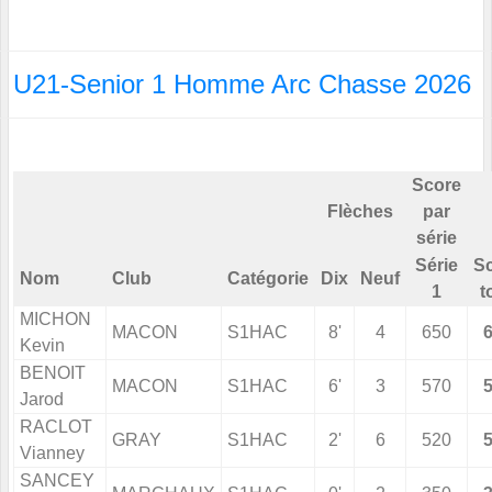
U21-Senior 1 Homme Arc Chasse 2026
Score
Flèches
par
série
Série
S
Nom
Club
Catégorie
Dix
Neuf
1
t
MICHON
MACON
S1HAC
8'
4
650
Kevin
BENOIT
MACON
S1HAC
6'
3
570
Jarod
RACLOT
GRAY
S1HAC
2'
6
520
Vianney
SANCEY