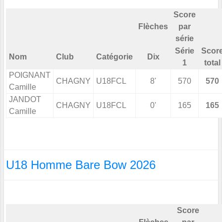
Score
Flèches
par
série
Série
Scor
Nom
Club
Catégorie
Dix
1
total
POIGNANT
CHAGNY
U18FCL
8'
570
570
Camille
JANDOT
CHAGNY
U18FCL
0'
165
165
Camille
U18 Homme Bare Bow 2026
Score