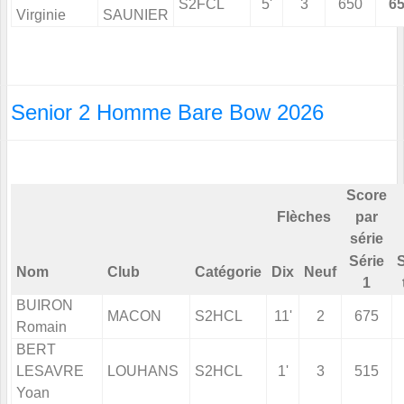
S2FCL
5'
3
650
6
Virginie
SAUNIER
Senior 2 Homme Bare Bow 2026
Score
Flèches
par
série
Série
Nom
Club
Catégorie
Dix
Neuf
1
BUIRON
MACON
S2HCL
11'
2
675
Romain
BERT
LESAVRE
LOUHANS
S2HCL
1'
3
515
Yoan