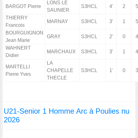
LONS LE
BARGOT Pierre
S3HCL
4'
2
SAUNIER
THIERRY
MARNAY
S3HCL
3'
1
Francois
BOURGUIGNON
GRAY
S3HCL
2'
0
Jean Marie
WAHNERT
MARCHAUX
S3HCL
3'
1
Didier
LA
MARTELLI
CHAPELLE
S3HCL
1'
0
Pierre Yves
THECLE
U21-Senior 1 Homme Arc à Poulies nu
2026