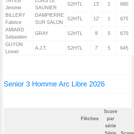
TAYEB
LONS LE
S2HTL
13'
2
680
Jerome
SAUNIER
BILLERY
DAMPIERRE
S2HTL
12'
1
675
Fabrice
SUR SALON
AMIARD
GRAY
S2HTL
9'
5
670
Sebastien
GUYON
A.J.T.
S2HTL
7'
5
645
Lionel
Senior 3 Homme Arc Libre 2026
Score
Flèches
par
série
Série
Score