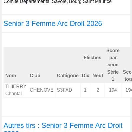
Comite Departemental Savoie, Bourg Saint Maurice
Senior 3 Femme Arc Droit 2026
Score
Flèches
par
série
Série
Sco
Nom
Club
Catégorie
Dix
Neuf
1
tot
THIERRY
CHENOVE
S3FAD
1'
2
194
19
Chantal
Autres tirs : Senior 3 Femme Arc Droit