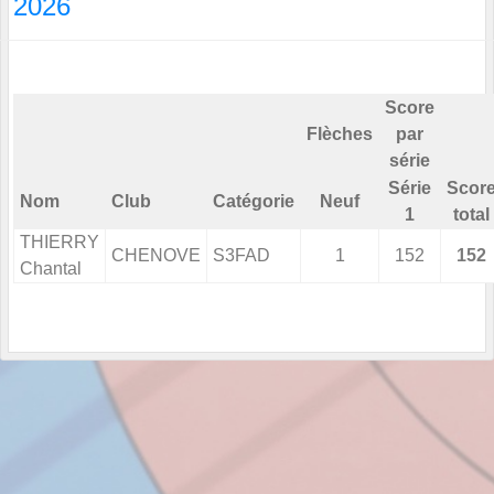
2026
Score
Flèches
par
série
Série
Scor
Nom
Club
Catégorie
Neuf
1
total
THIERRY
CHENOVE
S3FAD
1
152
152
Chantal