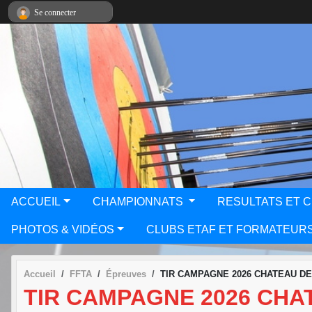
Panneau de gestion des cookies
Se connecter
ACCUEIL
CHAMPIONNATS
RESULTATS ET 
PHOTOS & VIDÉOS
CLUBS ETAF ET FORMATEUR
Accueil
FFTA
Épreuves
TIR CAMPAGNE 2026 CHATEAU D
TIR CAMPAGNE 2026 CHA