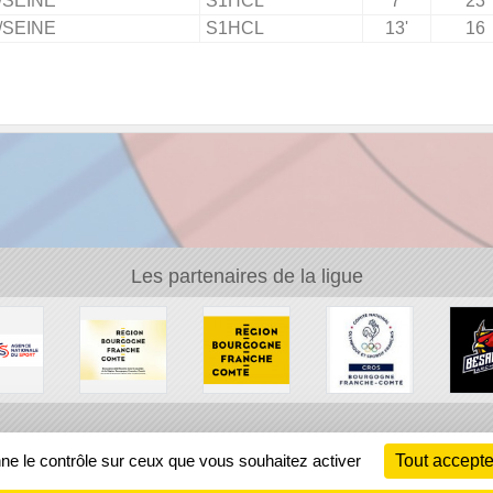
/SEINE
S1HCL
7'
23
/SEINE
S1HCL
13'
16
Les partenaires de la ligue
Ch
nne le contrôle sur ceux que vous souhaitez activer
Tout accepte
Information