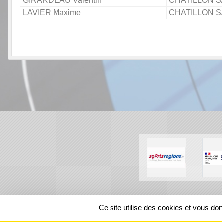
GIRARDEAU Valentin
CHATILLON S
LAVIER Maxime
CHATILLON S
SPORTS
REGIONS
Ce site utilise des cookies et vous do
503993
visites