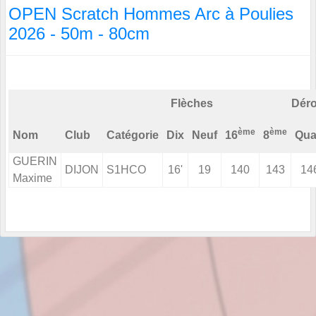
OPEN Scratch Hommes Arc à Poulies
2026 - 50m - 80cm
Flèches
Déro
ème
ème
Nom
Club
Catégorie
Dix
Neuf
16
8
Qua
GUERIN
DIJON
S1HCO
16'
19
140
143
14
Maxime