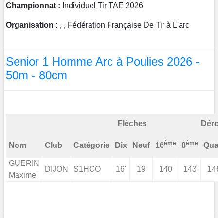
Championnat :
Individuel Tir TAE 2026
Organisation :
, , Fédération Française De Tir à L'arc
Senior 1 Homme Arc à Poulies 2026 -
50m - 80cm
Flèches
Déro
ème
ème
Nom
Club
Catégorie
Dix
Neuf
16
8
Qua
GUERIN
DIJON
S1HCO
16'
19
140
143
14
Maxime