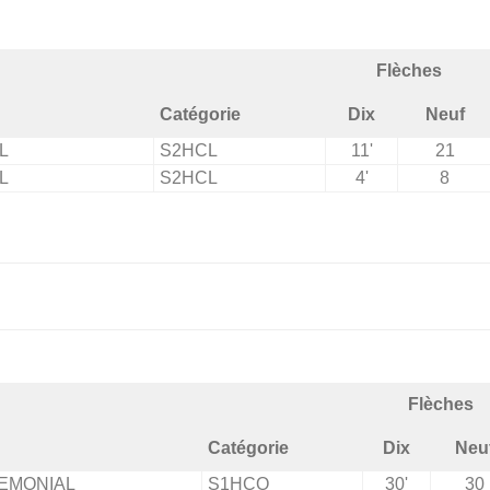
Flèches
Catégorie
Dix
Neuf
L
S2HCL
11'
21
L
S2HCL
4'
8
Flèches
Catégorie
Dix
Neu
EMONIAL
S1HCO
30'
30