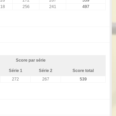
26
272
267
539
18
256
241
497
Score par série
Série 1
Série 2
Score total
272
267
539