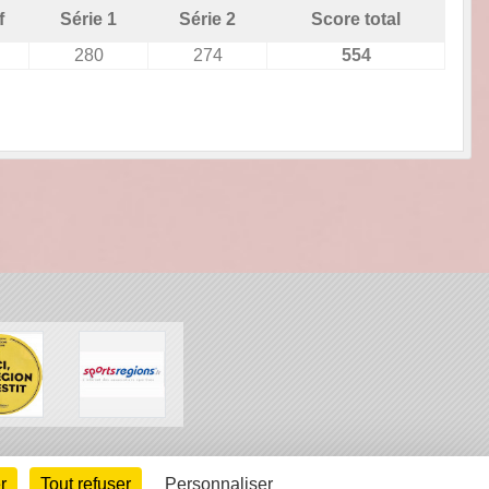
f
Série 1
Série 2
Score total
280
274
554
arte cookies
Gestion des cookies
r
Tout refuser
Personnaliser