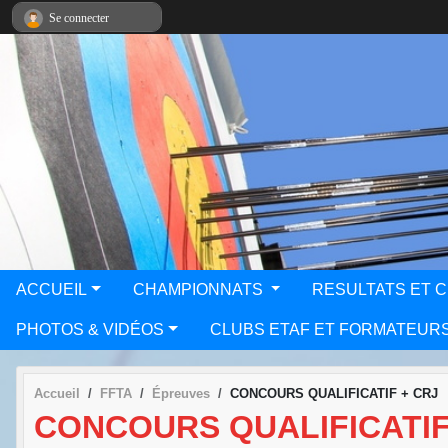
Panneau de gestion des cookies
Se connecter
ACCUEIL
CHAMPIONNATS
RESULTATS ET 
PHOTOS & VIDÉOS
CLUBS ETAF ET FORMATEUR
Accueil
FFTA
Épreuves
CONCOURS QUALIFICATIF + CRJ
CONCOURS QUALIFICATIF