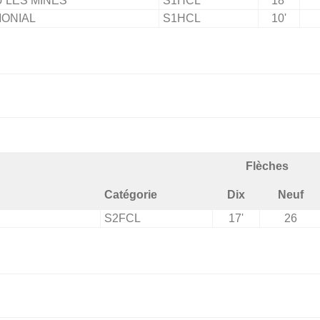
 LES MINES
S1HCL
18'
MONIAL
S1HCL
10'
Flèches
Catégorie
Dix
Neuf
S2FCL
17'
26