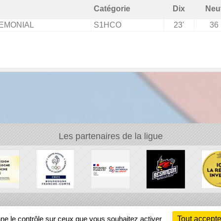
Catégorie
Dix
Neu
EMONIAL
S1HCO
23'
36
Les partenaires de la ligue
Ch
nne le contrôle sur ceux que vous souhaitez activer
Tout accepte