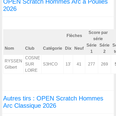
OPEN Scratch Hommes Arc à Poulies
2026
Score par
Flèches
série
Série
Série
S
Nom
Club
Catégorie
Dix
Neuf
1
2
t
COSNE
RYSSEN
SUR
S3HCO
13'
41
277
269
Gilbert
LOIRE
Autres tirs : OPEN Scratch Hommes
Arc Classique 2026