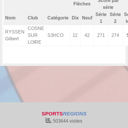
Score par
Flèches
série
Série
Série
S
Nom
Club
Catégorie
Dix
Neuf
1
2
t
COSNE
RYSSEN
SUR
S3HCO
11'
42
271
274
Gilbert
LOIRE
SPORTS
REGIONS
503644
visites