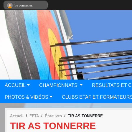
Panneau de gestion des cookies
Se connecter
ACCUEIL
CHAMPIONNATS
RESULTATS ET 
PHOTOS & VIDÉOS
CLUBS ETAF ET FORMATEUR
Accueil
FFTA
Épreuves
TIR AS TONNERRE
TIR AS TONNERRE