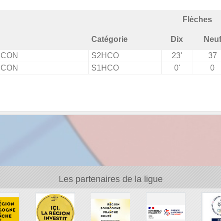
Flèches
Catégorie
Dix
Neu
NCON
S2HCO
23'
37
NCON
S1HCO
0'
0
Les partenaires de la ligue