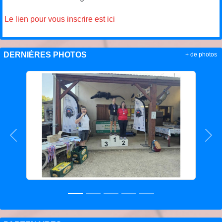
Le lien pour vous inscrire est ici
DERNIÈRES PHOTOS
+ de photos
Précedent
Sui