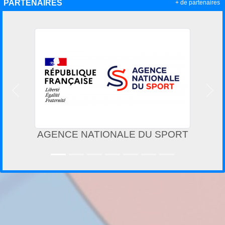
PARTENAIRES
+ de partenaires
Précedent
Suiv
AGENCE NATIONALE DU SPORT