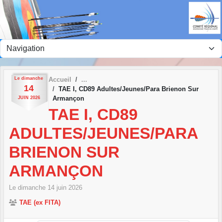
Panneau de gestion des cookies
Le
dimanche
Accueil
14
TAE I, CD89 Adultes/Jeunes/Para Brienon Sur
Armançon
JUIN
2026
TAE I, CD89
ADULTES/JEUNES/PARA
BRIENON SUR
ARMANÇON
Le
dimanche
14
juin
2026
TAE (ex FITA)