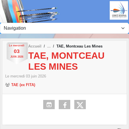
Panneau de gestion des cookies
Le
mercredi
Accueil
TAE, Montceau Les Mines
03
TAE, MONTCEAU
JUIN
2026
LES MINES
Le
mercredi
03
juin
2026
TAE (ex FITA)