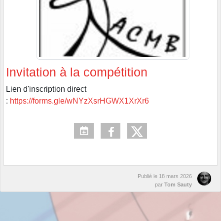
Invitation à la compétition
Lien d'inscription direct
:
https://forms.gle/wNYzXsrHGWX1XrXr6
Publié le
18 mars 2026
par
Tom Sauty