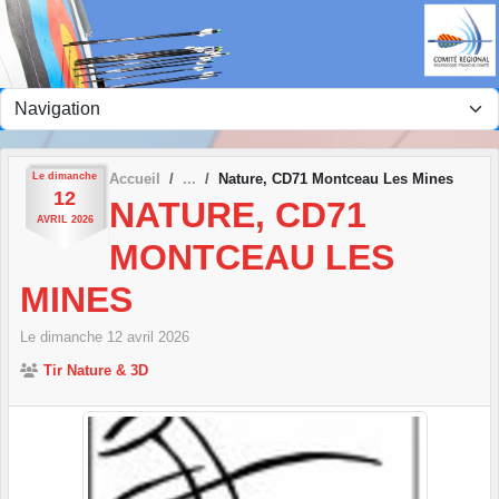
Panneau de gestion des cookies
Le
dimanche
Accueil
Nature, CD71 Montceau Les Mines
12
NATURE, CD71
AVRIL
2026
MONTCEAU LES
MINES
Le
dimanche
12
avril
2026
Tir Nature & 3D