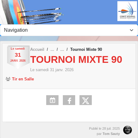
Panneau de gestion des cookies
Le
samedi
Accueil
Tournoi Mixte 90
31
TOURNOI MIXTE 90
JANV.
2026
Le
samedi
31
janv.
2026
Tir en Salle
Publié le
28 juil. 2025
par
Tom Sauty