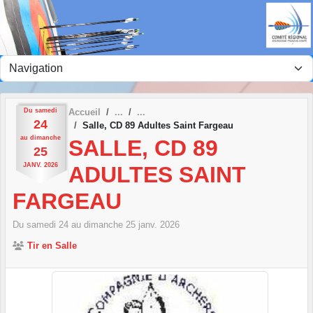
Panneau de gestion des cookies
Du
samedi
Accueil
24
Salle, CD 89 Adultes Saint Fargeau
au
dimanche
SALLE, CD 89
25
JANV.
2026
ADULTES SAINT
FARGEAU
Du
samedi
24
au
dimanche
25
janv.
2026
Tir en Salle