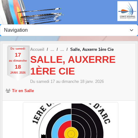
Panneau de gestion des cookies
Du
samedi
Accueil
Salle, Auxerre 1ère Cie
17
SALLE, AUXERRE
au
dimanche
18
1ÈRE CIE
JANV.
2026
Du
samedi
17
au
dimanche
18
janv.
2026
Tir en Salle