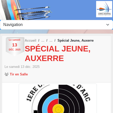
Panneau de gestion des cookies
Le
samedi
Accueil
Spécial Jeune, Auxerre
13
SPÉCIAL JEUNE,
DÉC.
2025
AUXERRE
Le
samedi
13
déc.
2025
Tir en Salle