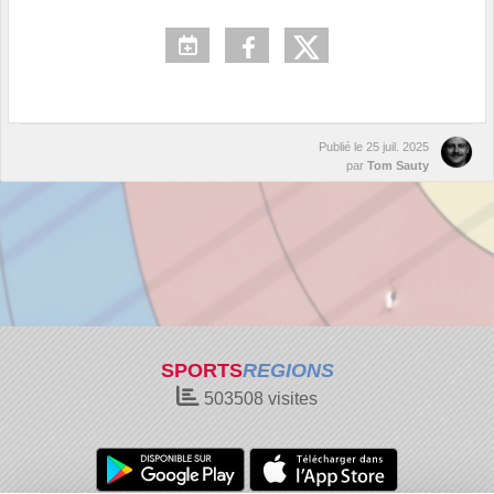
Publié le
25 juil. 2025
par
Tom Sauty
SPORTS
REGIONS
503508
visites