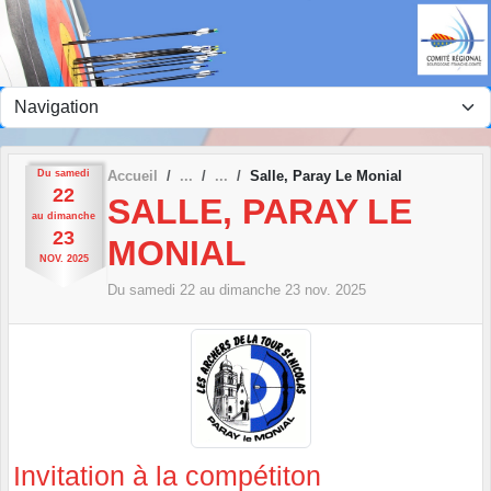
Panneau de gestion des cookies
Du
samedi
Accueil
Salle, Paray Le Monial
22
SALLE, PARAY LE
au
dimanche
23
MONIAL
NOV.
2025
Du
samedi
22
au
dimanche
23
nov.
2025
Invitation à la compétiton