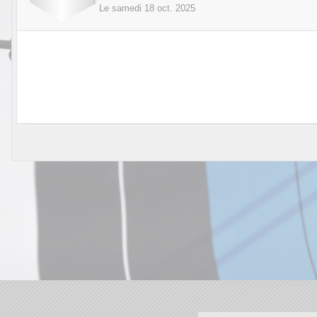
Le
samedi
18
oct.
2025