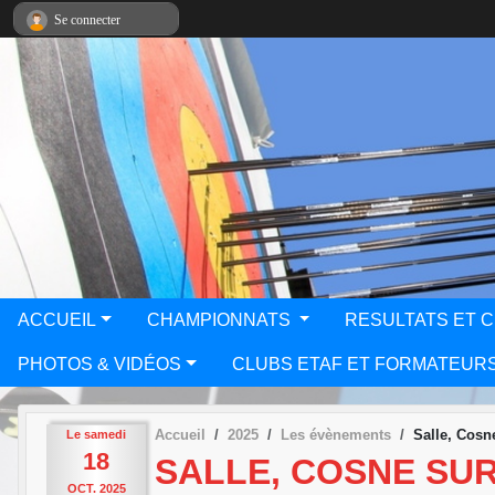
Panneau de gestion des cookies
Se connecter
ACCUEIL
CHAMPIONNATS
RESULTATS ET 
PHOTOS & VIDÉOS
CLUBS ETAF ET FORMATEUR
Accueil
2025
Les évènements
Salle, Cosn
Le
samedi
18
SALLE, COSNE SUR
OCT.
2025