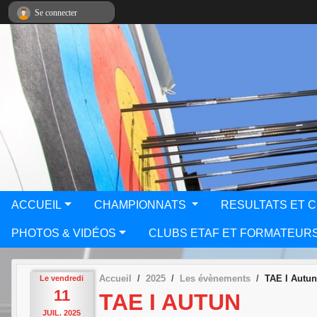
Panneau de gestion des cookies
Se connecter
ACCUEIL
CHAMPIONNATS
RESULTATS ET 
PHOTOS & VIDÉOS
CLUBS ETAF ET FORMATEUR
Accueil
2025
Les évènements
TAE I Autun
Le
vendredi
11
TAE I AUTUN
JUIL.
2025