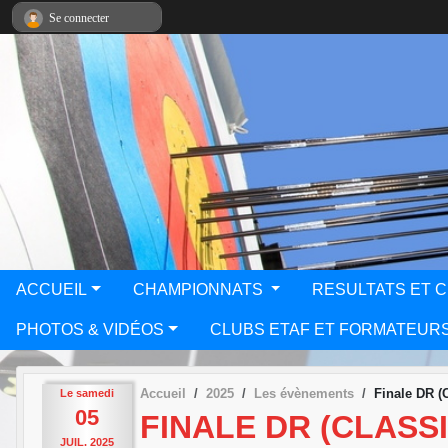
Panneau de gestion des cookies
Se connecter
ACCUEIL
CHAMPIONNATS
RESULTATS ET 
PHOTOS & VIDÉOS
CLUBS ETAF ET FORMATEUR
Accueil
2025
Les évènements
Finale DR 
Le
samedi
05
FINALE DR (CLAS
JUIL.
2025