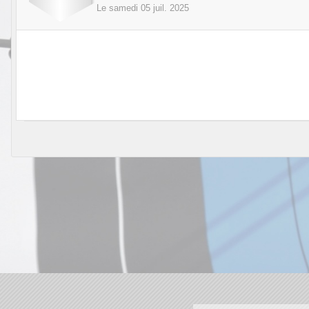
Le
samedi
05
juil.
2025