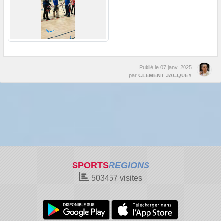
Publié le
07 janv. 2025
par
CLEMENT JACQUEY
SPORTS
REGIONS
503457
visites