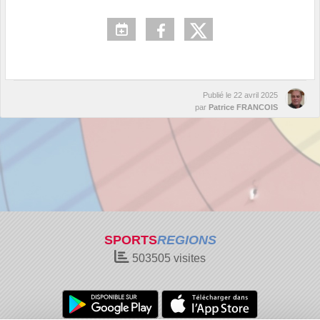
Publié le
22 avril 2025
par
Patrice FRANCOIS
SPORTS
REGIONS
503505
visites