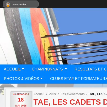
Panneau de gestion des cookies
Se connecter
ACCUEIL
CHAMPIONNATS
RESULTATS ET 
PHOTOS & VIDÉOS
CLUBS ETAF ET FORMATEUR
Accueil
2025
Les évènements
TAE, LES 
Le
dimanche
18
TAE, LES CADETS 
MAI
2025