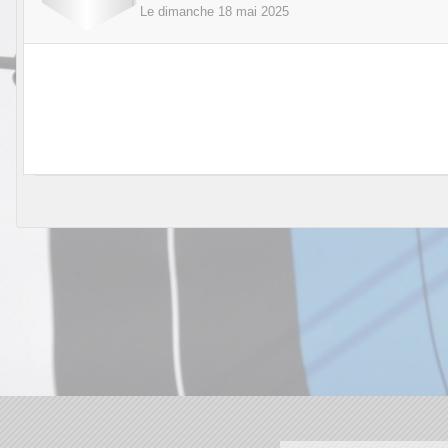
Le
dimanche
18
mai
2025