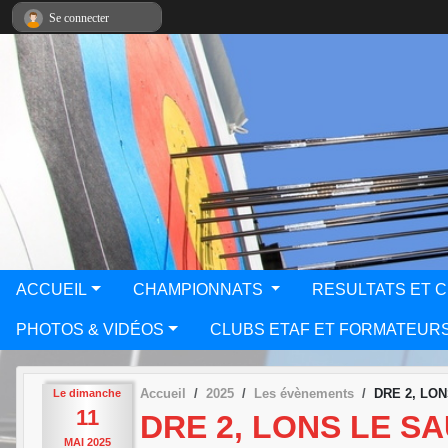
Panneau de gestion des cookies
Se connecter
ACCUEIL
CHAMPIONNATS
RESULTATS ET 
PHOTOS & VIDÉOS
CLUBS ETAF ET FORMATEUR
Accueil
2025
Les évènements
DRE 2, LO
Le
dimanche
11
DRE 2, LONS LE S
MAI
2025