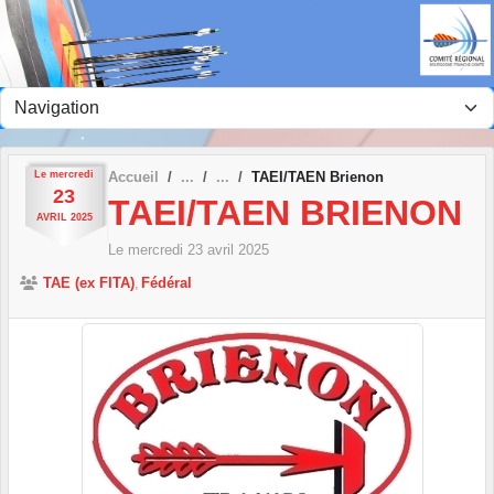
Panneau de gestion des cookies
Le
mercredi
Accueil
TAEI/TAEN Brienon
23
TAEI/TAEN BRIENON
AVRIL
2025
Le
mercredi
23
avril
2025
TAE (ex FITA)
Fédéral