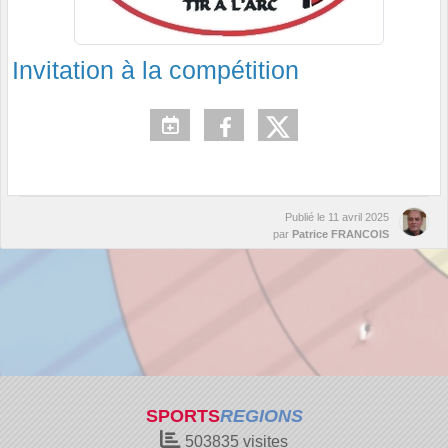
Invitation à la compétition
Publié le
11 avril 2025
par
Patrice FRANCOIS
SPORTS
REGIONS
503835
visites