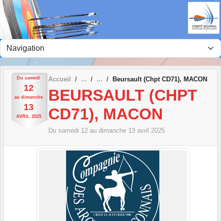
Panneau de gestion des cookies
Du
samedi
Accueil
Beursault (Chpt CD71), MACON
12
BEURSAULT (CHPT
au
dimanche
13
CD71), MACON
AVRIL
2025
Du
samedi
12
au
dimanche
13
avril
2025