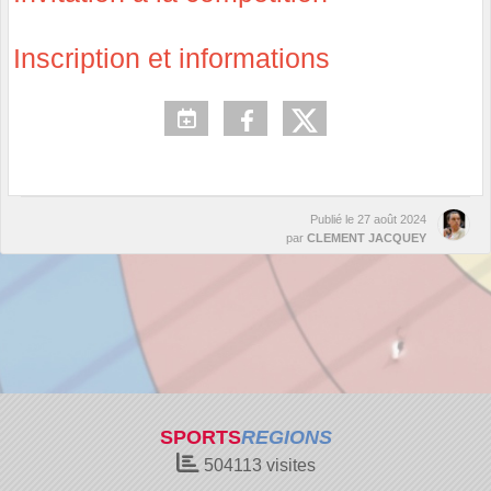
Inscription et informations
Publié le
27 août 2024
par
CLEMENT JACQUEY
SPORTS
REGIONS
504113
visites