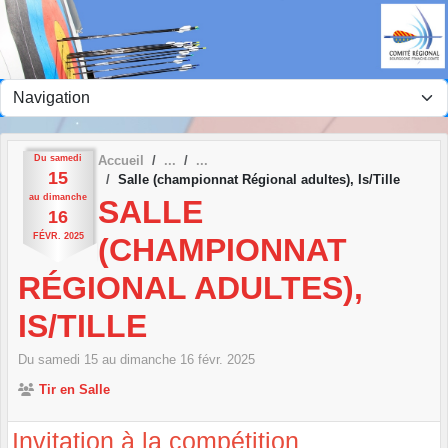
Panneau de gestion des cookies
Du
samedi
Accueil
15
Salle (championnat Régional adultes), Is/Tille
au
dimanche
SALLE
16
FÉVR.
2025
(CHAMPIONNAT
RÉGIONAL ADULTES),
IS/TILLE
Du
samedi
15
au
dimanche
16
févr.
2025
Tir en Salle
Invitation à la compétition