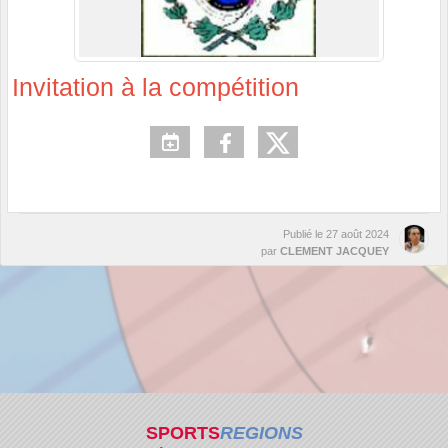
Invitation à la compétition
Publié le
27 août 2024
par
CLEMENT JACQUEY
SPORTS
REGIONS