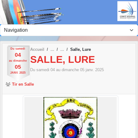
Panneau de gestion des cookies
Du
samedi
Accueil
Salle, Lure
04
SALLE, LURE
au
dimanche
05
Du
samedi
04
au
dimanche
05
janv.
2025
JANV.
2025
Tir en Salle