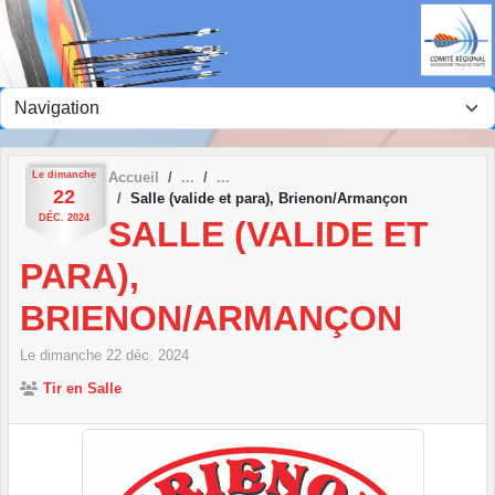
Panneau de gestion des cookies
Le
dimanche
Accueil
22
Salle (valide et para), Brienon/Armançon
DÉC.
2024
SALLE (VALIDE ET
PARA),
BRIENON/ARMANÇON
Le
dimanche
22
déc.
2024
Tir en Salle