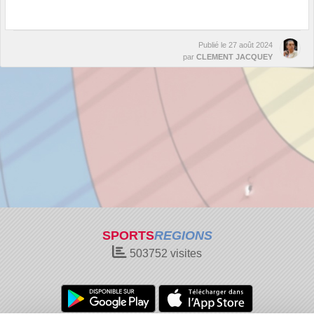
Publié le
27 août 2024
par
CLEMENT JACQUEY
SPORTS
REGIONS
503752
visites