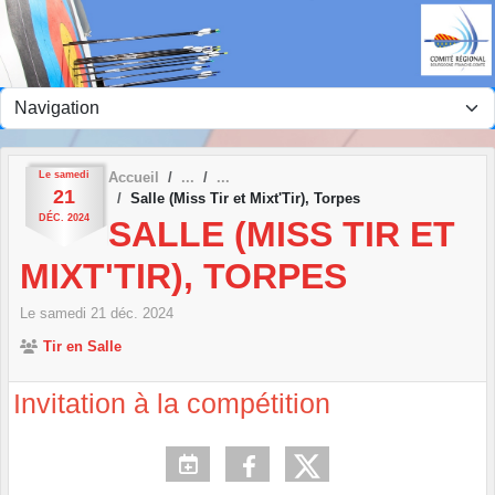
Panneau de gestion des cookies
Le
samedi
Accueil
21
Salle (Miss Tir et Mixt'Tir), Torpes
DÉC.
2024
SALLE (MISS TIR ET
MIXT'TIR), TORPES
Le
samedi
21
déc.
2024
Tir en Salle
Invitation à la compétition