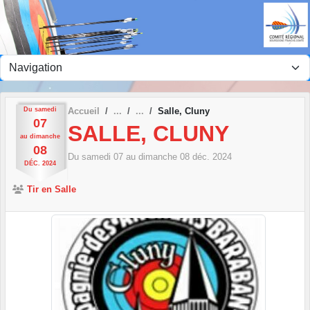
Panneau de gestion des cookies
Du
samedi
Accueil
Salle, Cluny
07
SALLE, CLUNY
au
dimanche
08
Du
samedi
07
au
dimanche
08
déc.
2024
DÉC.
2024
Tir en Salle