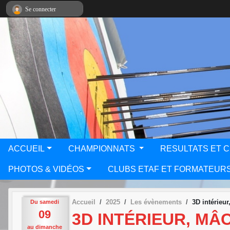
Panneau de gestion des cookies
Se connecter
ACCUEIL
CHAMPIONNATS
RESULTATS ET 
PHOTOS & VIDÉOS
CLUBS ETAF ET FORMATEUR
Accueil
2025
Les évènements
3D intérieu
Du
samedi
09
3D INTÉRIEUR, MÂ
au
dimanche