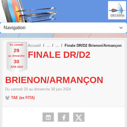
Panneau de gestion des cookies
Du
samedi
Accueil
Finale DR/D2 Brienon/Armançon
29
FINALE DR/D2
au
dimanche
30
JUIN
2024
BRIENON/ARMANÇON
Du
samedi
29
au
dimanche
30
juin
2024
TAE (ex FITA)